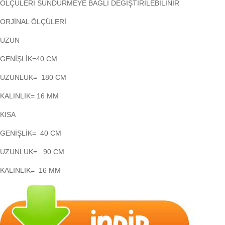
ÖLÇÜLERİ SÜNDÜRMEYE BAĞLI DEĞİŞTİRİLEBİLİNİR
ORJİNAL ÖLÇÜLERİ
UZUN
GENİŞLİK=40 CM
UZUNLUK= 180 CM
KALINLIK= 16 MM
KISA
GENİŞLİK= 40 CM
UZUNLUK= 90 CM
KALINLIK= 16 MM