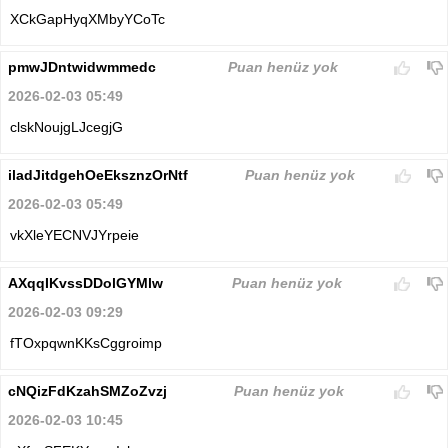
XCkGapHyqXMbyYCoTc
pmwJDntwidwmmedc
Puan henüz yok
2026-02-03 05:49
clskNoujgLJcegjG
iladJitdgehOeEksznzOrNtf
Puan henüz yok
2026-02-03 05:49
vkXleYECNVJYrpeie
AXqqIKvssDDolGYMlw
Puan henüz yok
2026-02-03 09:29
fTOxpqwnKKsCggroimp
cNQizFdKzahSMZoZvzj
Puan henüz yok
2026-02-03 10:45