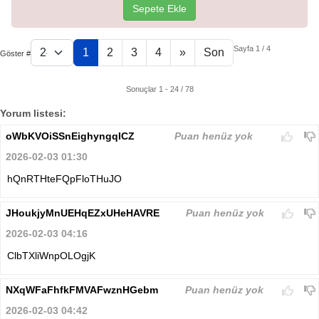
Sepete Ekle
Sayfa 1 / 4
1
2
3
4
»
Son
Göster #
Sonuçlar 1 - 24 / 78
Yorum listesi:
oWbKVOiSSnEighyngqICZ
Puan henüz yok
2026-02-03 01:30
hQnRTHteFQpFloTHuJO
JHoukjyMnUEHqEZxUHeHAVRE
Puan henüz yok
2026-02-03 04:16
ClbTXliWnpOLOgjK
NXqWFaFhfkFMVAFwznHGebm
Puan henüz yok
2026-02-03 04:42