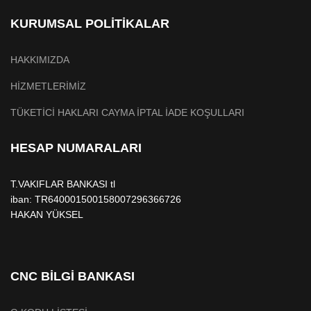
KURUMSAL POLİTİKALAR
HAKKIMIZDA
HİZMETLERİMİZ
TÜKETİCİ HAKLARI CAYMA İPTAL İADE KOŞULLARI
HESAP NUMARALARI
T.VAKIFLAR BANKASI tl
iban: TR640001500158007296366726
HAKAN YÜKSEL
CNC BİLGİ BANKASI