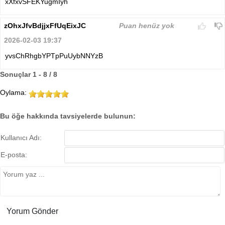
xXfxvSFEKYugmIyh
zOhxJfvBdjjxFfUqEixJC
Puan henüz yok
2026-02-03 19:37
yvsChRhgbYPTpPuUybNNYzB
Sonuçlar 1 - 8 / 8
Oylama:
Bu öğe hakkında tavsiyelerde bulunun:
Kullanıcı Adı:
E-posta: