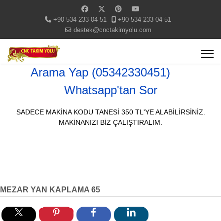
+90 534 233 04 51
+90 534 233 04 51
destek@cnctakimyolu.com
Arama Yap (05342330451)
Whatsapp'tan Sor
SADECE MAKİNA KODU TANESİ 350 TL'YE ALABİLİRSİNİZ.
MAKİNANIZI BİZ ÇALIŞTIRALIM.
MEZAR YAN KAPLAMA 65