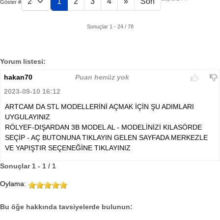
1
2
3
4
»
Son
Göster #
Sonuçlar 1 - 24 / 78
Yorum listesi:
hakan70
Puan henüz yok
2023-09-10 16:12
ARTCAM DA STL MODELLERİNİ AÇMAK İÇİN ŞU ADIMLARI
UYGULAYINIZ
RÖLYEF-DIŞARDAN 3B MODEL AL - MODELİNİZİ KILASÖRDE
SEÇİP - AÇ BUTONUNA TIKLAYIN GELEN SAYFADA MERKEZLE
VE YAPIŞTIR SEÇENEĞİNE TIKLAYINIZ
Sonuçlar 1 - 1 / 1
Oylama:
Bu öğe hakkında tavsiyelerde bulunun: