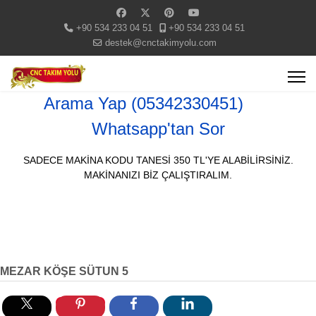
+90 534 233 04 51
+90 534 233 04 51
destek@cnctakimyolu.com
Arama Yap (05342330451)
Whatsapp'tan Sor
SADECE MAKİNA KODU TANESİ 350 TL'YE ALABİLİRSİNİZ.
MAKİNANIZI BİZ ÇALIŞTIRALIM.
MEZAR KÖŞE SÜTUN 5