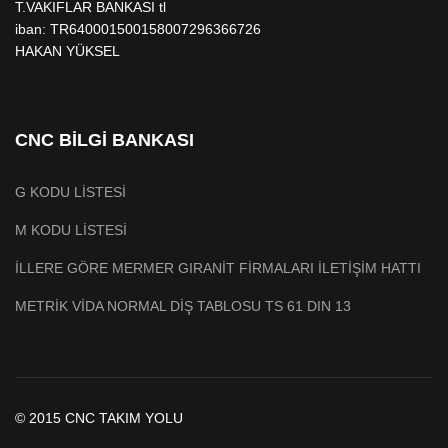
T.VAKIFLAR BANKASI tl
iban: TR640001500158007296366726
HAKAN YÜKSEL
CNC BİLGİ BANKASI
G KODU LİSTESİ
M KODU LİSTESİ
İLLERE GÖRE MERMER GIRANİT FİRMALARI İLETİŞİM HATTI
METRİK VİDA NORMAL DİŞ TABLOSU TS 61 DIN 13
© 2015 CNC TAKIM YOLU