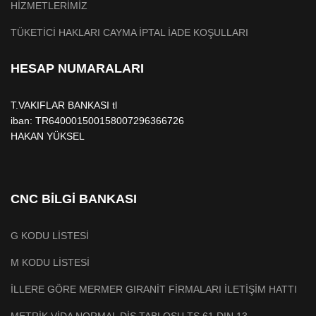
HİZMETLERİMİZ
TÜKETİCİ HAKLARI CAYMA İPTAL İADE KOŞULLARI
HESAP NUMARALARI
T.VAKIFLAR BANKASI tl
iban: TR640001500158007296366726
HAKAN YÜKSEL
CNC BİLGİ BANKASI
G KODU LİSTESİ
M KODU LİSTESİ
İLLERE GÖRE MERMER GIRANİT FİRMALARI İLETİŞİM HATTI
METRİK VİDA NORMAL DİŞ TABLOSU TS 61 DIN 13