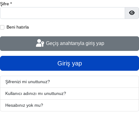
Şifre
*
Şif
Beni hatırla
Geçiş anahtarıyla giriş yap
Giriş yap
Şifrenizi mi unuttunuz?
Kullanıcı adınızı mı unuttunuz?
Hesabınız yok mu?