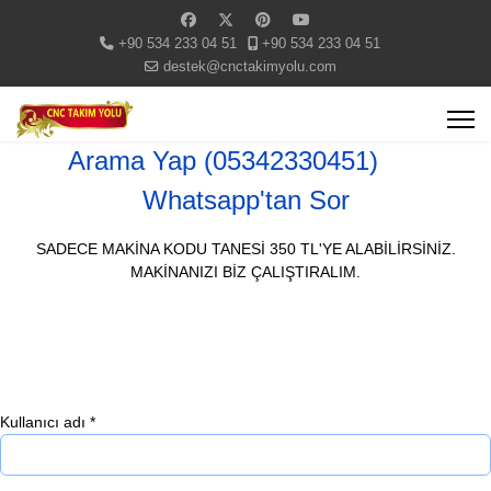
+90 534 233 04 51
+90 534 233 04 51
destek@cnctakimyolu.com
Arama Yap (05342330451)
Whatsapp'tan Sor
SADECE MAKİNA KODU TANESİ 350 TL'YE ALABİLİRSİNİZ.
MAKİNANIZI BİZ ÇALIŞTIRALIM.
Kullanıcı adı
*