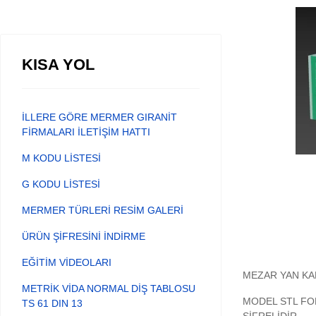
KISA YOL
İLLERE GÖRE MERMER GIRANİT
FİRMALARI İLETİŞİM HATTI
M KODU LİSTESİ
G KODU LİSTESİ
MERMER TÜRLERİ RESİM GALERİ
ÜRÜN ŞİFRESİNİ İNDİRME
EĞİTİM VİDEOLARI
MEZAR YAN KA
METRİK VİDA NORMAL DİŞ TABLOSU
MODEL STL FO
TS 61 DIN 13