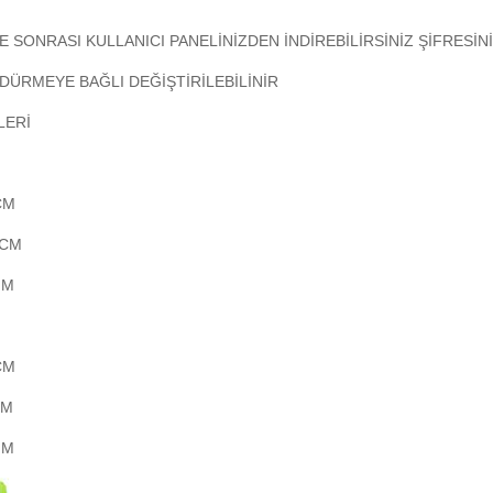
E SONRASI KULLANICI PANELİNİZDEN İNDİREBİLİRSİNİZ ŞİFRESİNİ
DÜRMEYE BAĞLI DEĞİŞTİRİLEBİLİNİR
LERİ
CM
 CM
MM
CM
CM
MM