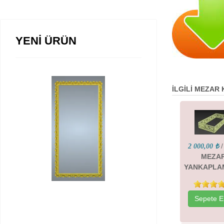
YENİ ÜRÜN
İLGİLİ MEZAR
/
2 000,00 ₺
MEZA
YANKAPLA
Sepete E