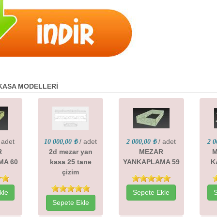
 KASA MODELLERİ
 adet
/ adet
/ adet
10 000,00 ₺
2 000,00 ₺
2 0
R
2d mezar yan
MEZAR
M
MA 60
kasa 25 tane
YANKAPLAMA 59
K
çizim
kle
Sepete Ekle
Sepete Ekle