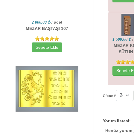
/ adet
2 000,00 ₺
MEZAR BAŞTAŞI 107
/
1 500,00 ₺
MEZAR K
Sepete Ekle
SÜTUN
Sepete E
Göster #
Yorum listesi:
Henüz yorum y