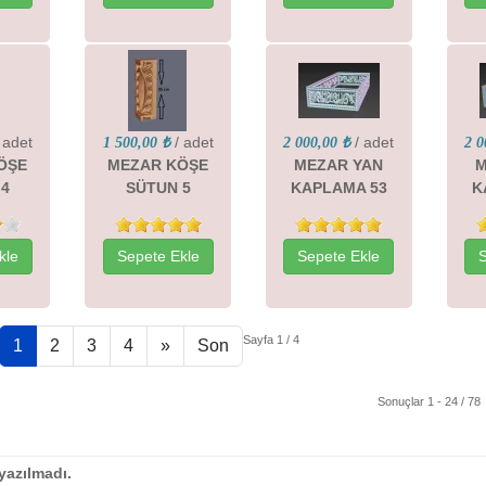
 adet
/ adet
/ adet
1 500,00 ₺
2 000,00 ₺
2 0
ÖŞE
MEZAR KÖŞE
MEZAR YAN
M
 4
SÜTUN 5
KAPLAMA 53
K
kle
Sepete Ekle
Sepete Ekle
Sayfa 1 / 4
1
2
3
4
»
Son
Sonuçlar 1 - 24 / 78
azılmadı.