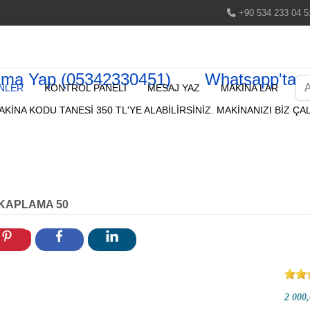
+90 534 233 04 5
ama Yap (05342330451)
Whatsapp'tan 
Ar
NLER
KONTROL PANELİ
MESAJ YAZ
MAKİNA LAR
KİNA KODU TANESİ 350 TL'YE ALABİLİRSİNİZ. MAKİNANIZI BİZ ÇAL
KAPLAMA 50
2 000,