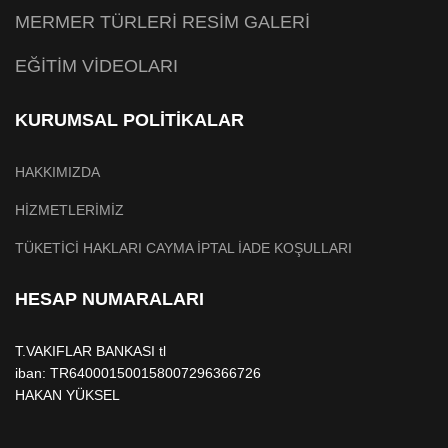
MERMER TÜRLERİ RESİM GALERİ
EĞİTİM VİDEOLARI
KURUMSAL POLİTİKALAR
HAKKIMIZDA
HİZMETLERİMİZ
TÜKETİCİ HAKLARI CAYMA İPTAL İADE KOŞULLARI
HESAP NUMARALARI
T.VAKIFLAR BANKASI tl
iban: TR640001500158007296366726
HAKAN YÜKSEL