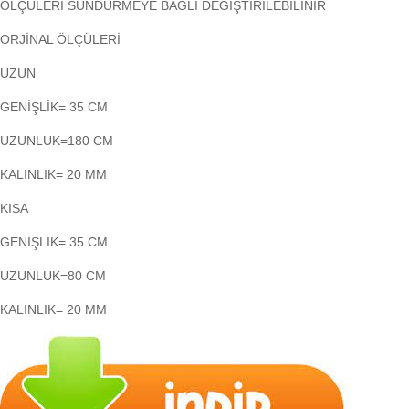
ÖLÇÜLERİ SÜNDÜRMEYE BAĞLI DEĞİŞTİRİLEBİLİNİR
ORJİNAL ÖLÇÜLERİ
UZUN
GENİŞLİK= 35 CM
UZUNLUK=180 CM
KALINLIK= 20 MM
KISA
GENİŞLİK= 35 CM
UZUNLUK=80 CM
KALINLIK= 20 MM