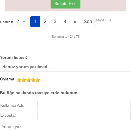
Sepete Ekle
Sayfa 1 / 4
1
2
3
4
»
Son
Göster #
Sonuçlar 1 - 24 / 78
Yorum listesi:
Henüz yorum yazılmadı.
Oylama:
Bu öğe hakkında tavsiyelerde bulunun:
Kullanıcı Adı:
E-posta: