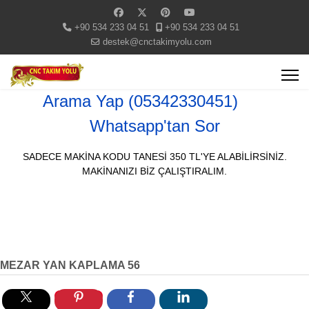
+90 534 233 04 51
+90 534 233 04 51
destek@cnctakimyolu.com
Arama Yap (05342330451)
Whatsapp'tan Sor
SADECE MAKİNA KODU TANESİ 350 TL'YE ALABİLİRSİNİZ.
MAKİNANIZI BİZ ÇALIŞTIRALIM.
MEZAR YAN KAPLAMA 56