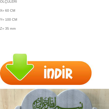
ÖLÇÜLERİ
X= 60 CM
Y= 100 CM
Z= 35 mm