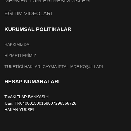
MERMER TÜRLERİ RESİM GALERİ
EĞİTİM VİDEOLARI
KURUMSAL POLİTİKALAR
HAKKIMIZDA
HİZMETLERİMİZ
TÜKETİCİ HAKLARI CAYMA İPTAL İADE KOŞULLARI
HESAP NUMARALARI
T.VAKIFLAR BANKASI tl
iban: TR640001500158007296366726
HAKAN YÜKSEL