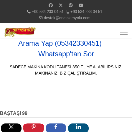
+90 534 233 04 51
+90 534 233 04 51
destek@cnctakimyolu.com
Arama Yap (05342330451)
Whatsapp'tan Sor
SADECE MAKİNA KODU TANESİ 350 TL'YE ALABİLİRSİNİZ.
MAKİNANIZI BİZ ÇALIŞTIRALIM.
BAŞTAŞI 99