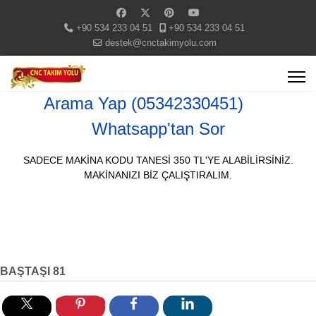
+90 534 233 04 51
+90 534 233 04 51
destek@cnctakimyolu.com
Arama Yap (05342330451)
Whatsapp'tan Sor
SADECE MAKİNA KODU TANESİ 350 TL'YE ALABİLİRSİNİZ.
MAKİNANIZI BİZ ÇALIŞTIRALIM.
BAŞTAŞI 81