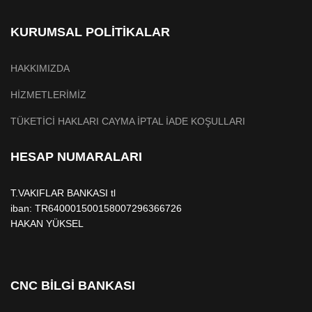
KURUMSAL POLİTİKALAR
HAKKIMIZDA
HİZMETLERİMİZ
TÜKETİCİ HAKLARI CAYMA İPTAL İADE KOŞULLARI
HESAP NUMARALARI
T.VAKIFLAR BANKASI tl
iban: TR640001500158007296366726
HAKAN YÜKSEL
CNC BİLGİ BANKASI