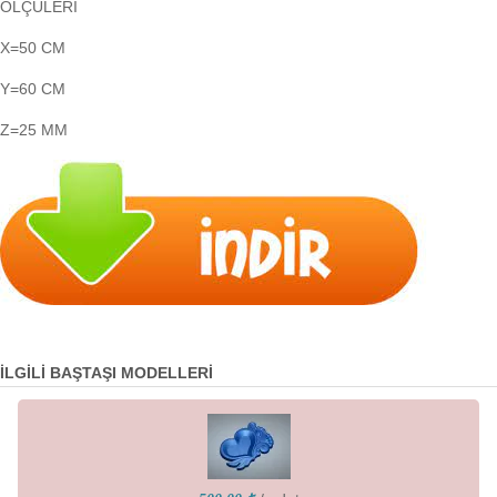
ÖLÇÜLERİ
X=50 CM
Y=60 CM
Z=25 MM
İLGİLİ BAŞTAŞI MODELLERİ