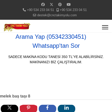
+90 534 233 04 51
+90 534 233 04 51
destek@cnctakimyolu.com
Arama Yap (05342330451)
Whatsapp'tan Sor
SADECE MAKİNA KODU TANESİ 350 TL'YE ALABİLİRSİNİZ.
MAKİNANIZI BİZ ÇALIŞTIRALIM.
melek baş taşı 8