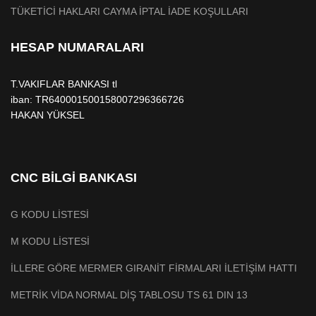
TÜKETİCİ HAKLARI CAYMA İPTAL İADE KOŞULLARI
HESAP NUMARALARI
T.VAKIFLAR BANKASI tl
iban: TR640001500158007296366726
HAKAN YÜKSEL
CNC BİLGİ BANKASI
G KODU LİSTESİ
M KODU LİSTESİ
İLLERE GÖRE MERMER GIRANİT FİRMALARI İLETİŞİM HATTI
METRİK VİDA NORMAL DİŞ TABLOSU TS 61 DIN 13