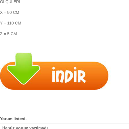
ÖLÇÜLERİ
X = 80 CM
Y = 110 CM
Z = 5 CM
Yorum listesi:
Henüz yorum yazılmadı.