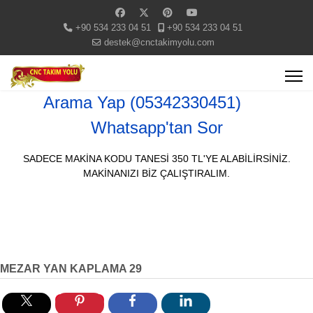
+90 534 233 04 51
+90 534 233 04 51
destek@cnctakimyolu.com
Arama Yap (05342330451)
Whatsapp'tan Sor
SADECE MAKİNA KODU TANESİ 350 TL'YE ALABİLİRSİNİZ.
MAKİNANIZI BİZ ÇALIŞTIRALIM.
MEZAR YAN KAPLAMA 29