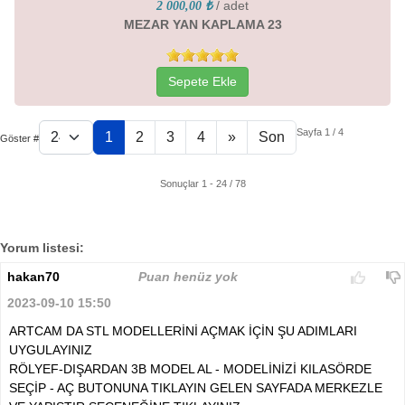
/ adet
2 000,00 ₺
MEZAR YAN KAPLAMA 23
Sepete Ekle
Sayfa 1 / 4
1
2
3
4
»
Son
Göster #
Sonuçlar 1 - 24 / 78
Yorum listesi:
hakan70
Puan henüz yok
2023-09-10 15:50
ARTCAM DA STL MODELLERİNİ AÇMAK İÇİN ŞU ADIMLARI
UYGULAYINIZ
RÖLYEF-DIŞARDAN 3B MODEL AL - MODELİNİZİ KILASÖRDE
SEÇİP - AÇ BUTONUNA TIKLAYIN GELEN SAYFADA MERKEZLE