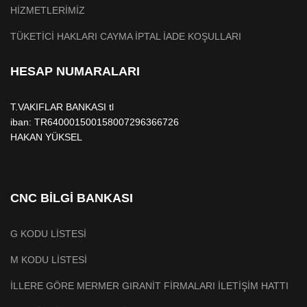
HİZMETLERİMİZ
TÜKETİCİ HAKLARI CAYMA İPTAL İADE KOŞULLARI
HESAP NUMARALARI
T.VAKIFLAR BANKASI tl
iban: TR640001500158007296366726
HAKAN YÜKSEL
CNC BİLGİ BANKASI
G KODU LİSTESİ
M KODU LİSTESİ
İLLERE GÖRE MERMER GIRANİT FİRMALARI İLETİŞİM HATTI