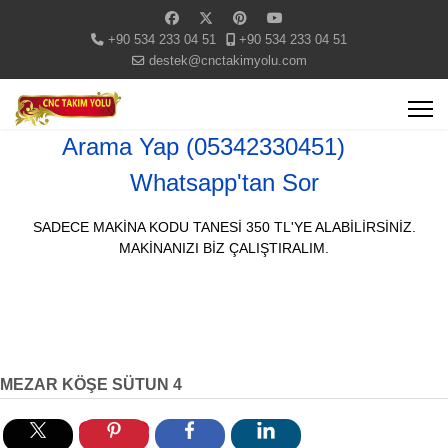
+90 534 233 04 51
+90 534 233 04 51
destek@cnctakimyolu.com
Arama Yap (05342330451)
Whatsapp'tan Sor
SADECE MAKİNA KODU TANESİ 350 TL'YE ALABİLİRSİNİZ.
MAKİNANIZI BİZ ÇALIŞTIRALIM.
MEZAR KÖŞE SÜTUN 4