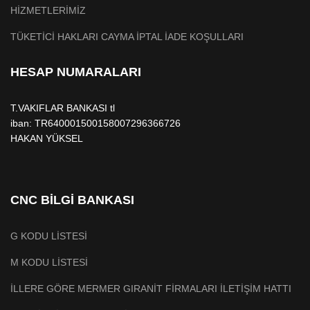
HİZMETLERİMİZ
TÜKETİCİ HAKLARI CAYMA İPTAL İADE KOŞULLARI
HESAP NUMARALARI
T.VAKIFLAR BANKASI tl
iban: TR640001500158007296366726
HAKAN YÜKSEL
CNC BİLGİ BANKASI
G KODU LİSTESİ
M KODU LİSTESİ
İLLERE GÖRE MERMER GIRANİT FİRMALARI İLETİŞİM HATTI