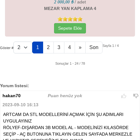
/ adet
2 000,00 ₺
MEZAR YAN KAPLAMA 4
Sepete Ekle
Sayfa 1 / 4
1
2
3
4
»
Son
Göster #
Sonuçlar 1 - 24 / 78
Yorum listesi:
hakan70
Puan henüz yok
2023-09-10 16:13
ARTCAM DA STL MODELLERİNİ AÇMAK İÇİN ŞU ADIMLARI
UYGULAYINIZ
RÖLYEF-DIŞARDAN 3B MODEL AL - MODELİNİZİ KILASÖRDE
SEÇİP - AÇ BUTONUNA TIKLAYIN GELEN SAYFADA MERKEZLE