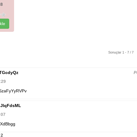
 8
kle
Sonuçlar 1 - 7 / 7
TGcdyQz
P
:29
qSzaFyYyRVPv
JlqFdsML
:07
XdBbgg
 2