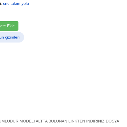
i:
cnc takım yolu
ete Ekle
un çizimleri
MLUDUR MODELİ ALTTA BULUNAN LİNKTEN İNDİRİNİZ DOSYA