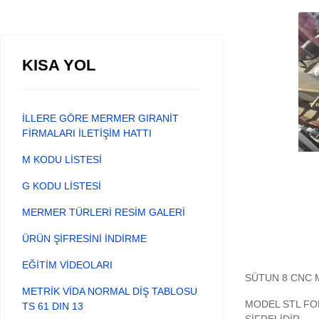
KISA YOL
İLLERE GÖRE MERMER GIRANİT
FİRMALARI İLETİŞİM HATTI
M KODU LİSTESİ
G KODU LİSTESİ
MERMER TÜRLERİ RESİM GALERİ
ÜRÜN ŞİFRESİNİ İNDİRME
EĞİTİM VİDEOLARI
SÜTUN 8 CNC 
METRİK VİDA NORMAL DİŞ TABLOSU
MODEL STL FO
TS 61 DIN 13