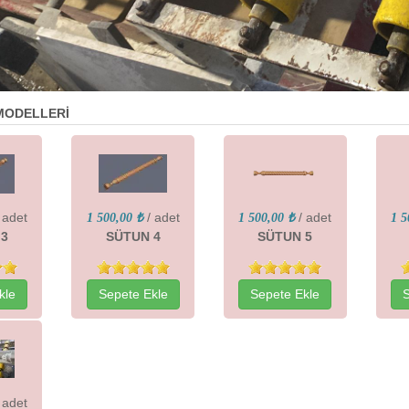
 MODELLERİ
 adet
/ adet
/ adet
1 500,00 ₺
1 500,00 ₺
1 5
 3
SÜTUN 4
SÜTUN 5
kle
Sepete Ekle
Sepete Ekle
 adet