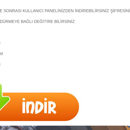
E SONRASI KULLANICI PANELİNİZDEN İNDİREBİLİRSİNİZ ŞİFRESİNİ
DÜRMEYE BAĞLI DEĞİTİRE BİLİRSİNİZ
M
CM
M