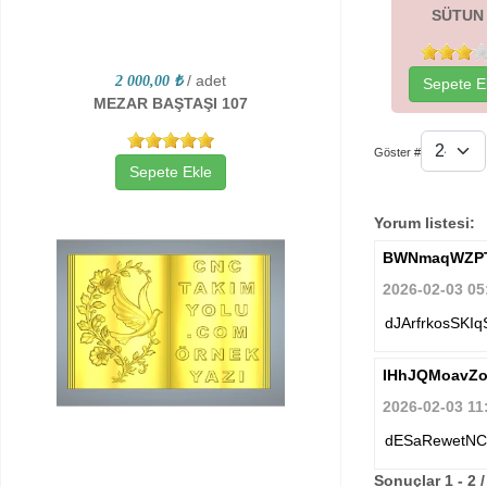
SÜTUN
/ adet
2 000,00 ₺
Sepete E
MEZAR BAŞTAŞI 107
Göster #
Sepete Ekle
Yorum listesi:
BWNmaqWZP
2026-02-03 05
dJArfrkosSKI
IHhJQMoavZo
2026-02-03 11
dESaRewetNC
Sonuçlar 1 - 2 /