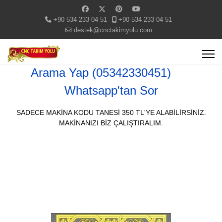
+90 534 233 04 51
+90 534 233 04 51
destek@cnctakimyolu.com
Arama Yap (05342330451)
Whatsapp'tan Sor
SADECE MAKİNA KODU TANESİ 350 TL'YE ALABİLİRSİNİZ.
MAKİNANIZI BİZ ÇALIŞTIRALIM.