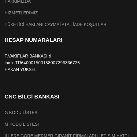
HAKKIMIZDA
HİZMETLERİMİZ
TÜKETİCİ HAKLARI CAYMA İPTAL İADE KOŞULLARI
HESAP NUMARALARI
T.VAKIFLAR BANKASI tl
iban: TR640001500158007296366726
HAKAN YÜKSEL
CNC BİLGİ BANKASI
G KODU LİSTESİ
M KODU LİSTESİ
İLLERE GÖRE MERMER GIRANİT FİRMALARI İLETİŞİM HATTI