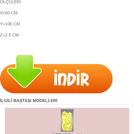
ÖLÇÜLERİ
X=50 CM
Y=100 CM
Z=2.5 CM
İLGİLİ BAŞTAŞI MODELLERİ