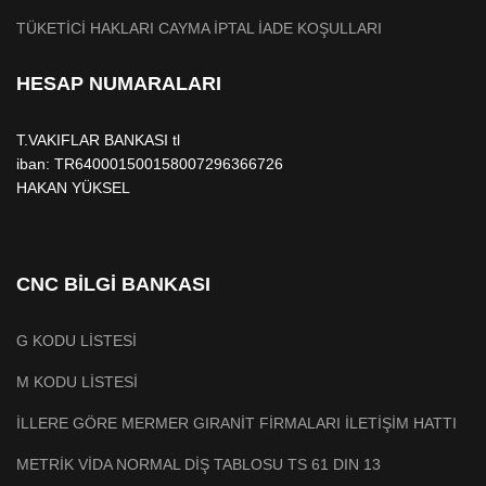
TÜKETİCİ HAKLARI CAYMA İPTAL İADE KOŞULLARI
HESAP NUMARALARI
T.VAKIFLAR BANKASI tl
iban: TR640001500158007296366726
HAKAN YÜKSEL
CNC BİLGİ BANKASI
G KODU LİSTESİ
M KODU LİSTESİ
İLLERE GÖRE MERMER GIRANİT FİRMALARI İLETİŞİM HATTI
METRİK VİDA NORMAL DİŞ TABLOSU TS 61 DIN 13