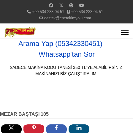
+90 534 233 04 51
+90 534 233 04 51
destek@cnctakimyolu.com
Arama Yap (05342330451)
Whatsapp'tan Sor
SADECE MAKİNA KODU TANESİ 350 TL'YE ALABİLİRSİNİZ.
MAKİNANIZI BİZ ÇALIŞTIRALIM.
MEZAR BAŞTAŞI 105