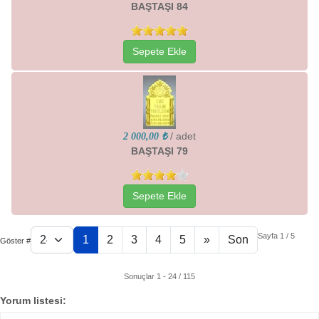
BAŞTAŞI 84
Sepete Ekle
/ adet
2 000,00 ₺
BAŞTAŞI 79
Sepete Ekle
Sayfa 1 / 5
1
2
3
4
5
»
Son
Göster #
Sonuçlar 1 - 24 / 115
Yorum listesi: