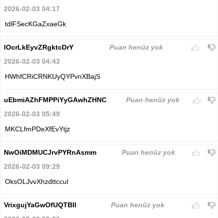
2026-02-03 04:17
tdlFSecKGaZxaeGk
lOcrLkEyvZRgktcDrY
Puan henüz yok
2026-02-03 04:43
HWhfCRiCRNKUyQYPvnXBajS
uEbmiAZhFMPPiYyGAwhZHNC
Puan henüz yok
2026-02-03 05:49
MKCLfmPDeXfEvYtjz
NwOiMDMUCJrvPYRnAsmm
Puan henüz yok
2026-02-03 09:29
OksOLJvvXhzdttccuI
VrixgujYaGwOfUQTBIl
Puan henüz yok