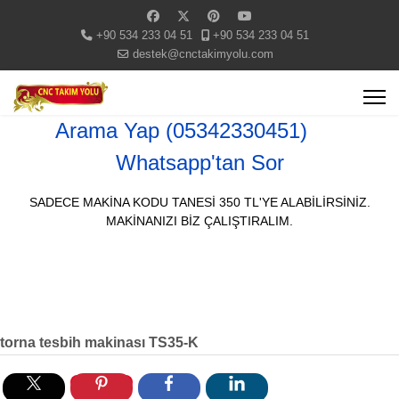
+90 534 233 04 51
+90 534 233 04 51
destek@cnctakimyolu.com
Arama Yap (05342330451)
Whatsapp'tan Sor
SADECE MAKİNA KODU TANESİ 350 TL'YE ALABİLİRSİNİZ.
MAKİNANIZI BİZ ÇALIŞTIRALIM.
torna tesbih makinası TS35-K