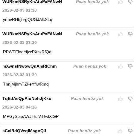
WURkmNSRyKnAtuPxFANwN
Puan henüz yok
2026-02-03 01:30
ynbvRHbjtEgQUGJAlkSLq
WURkmNSRyKnAtuPxFANwN
Puan henüz yok
2026-02-03 01:30
RPWFFloqYijxcPXsxRfQd
mXwnslNwowQnAmRlChm
Puan henüz yok
2026-02-03 01:30
ThnjMjhmTZkeYfIwRmq
TqEdAeQpAiuNbhJjKxo
Puan henüz yok
2026-02-03 04:16
MPGySpipAWJiHsiVrHwlXlGP
sCxlRdQVeqIMagnQJ
Puan henüz yok