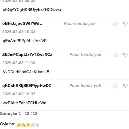
2026-02-03 09:30
oEGjAYCgHKBtUyybxZHCGzwu
oBHiJajpoSWtYWdL
Puan henüz yok
2026-02-03 10:33
qEpArnPFPpALhJVzfVP
ZEJmFCaptJzYvTZwsXCz
Puan henüz yok
2026-02-03 11:06
VxDDurhbhoGJhKrIomkB
qKCshBXIjSEEPlypHwDZ
Puan henüz yok
2026-02-03 19:37
wxPikbHEdhsFCHLcWd
Sonuçlar 1 - 12 / 12
Oylama: