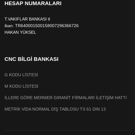
HESAP NUMARALARI
T.VAKIFLAR BANKASI tl
iban: TR640001500158007296366726
HAKAN YÜKSEL
CNC BİLGİ BANKASI
G KODU LİSTESİ
M KODU LİSTESİ
İLLERE GÖRE MERMER GIRANİT FİRMALARI İLETİŞİM HATTI
METRİK VİDA NORMAL DİŞ TABLOSU TS 61 DIN 13