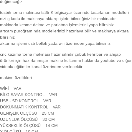
değineceğiz.
tesbih torna makinası ts35-K bilgisayar üzerinde tasarlanan modelleri
nizi g kodu ile makinaya aktarıp işlete bileceğiniz bir makinadır
makinada kesme delme ve parlatma işlemlerini yapa bilirsiniz
artcam puroğramında modellerinizi hazırlaya bilir ve makinaya aktara
bilirsiniz
aktarma işlemi usb bellek yada wifi üzerinden yapa bilirsiniz
cnc kazıma torna makinası hazır silindir çubuk kehribar ve ahşap
ürünleri için hazırlanmıştır makine kullanımı hakkında youtube ve diğer
videolu eğitimler kanal üzerinden verilecektir
makine özellikleri
WİFİ VAR
BİLGİSAYAR KONTROL VAR
USB - SD KONTROL VAR
DOKUNMATİK KONTROL VAR
GENİŞLİK ÖLÇÜSÜ 25 CM
UZUNLUK ÖLÇÜSÜ 30 CM
YÜKSEKLİK ÖLÇÜSÜ 14 CM
X ÖLÇÜSÜ 10 CM