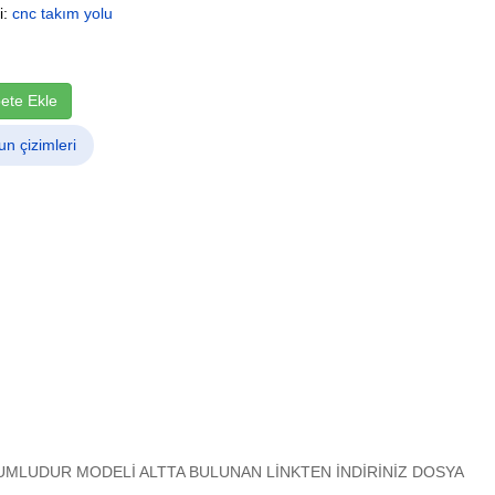
i:
cnc takım yolu
ete Ekle
un çizimleri
MLUDUR MODELİ ALTTA BULUNAN LİNKTEN İNDİRİNİZ DOSYA