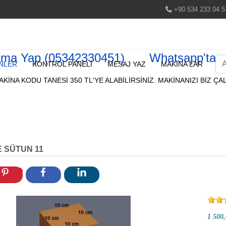
+90 534 233 04 5
ama Yap (05342330451)
Whatsapp'tan 
Ar
NLER
KONTROL PANELİ
MESAJ YAZ
MAKİNA LAR
KİNA KODU TANESİ 350 TL'YE ALABİLİRSİNİZ. MAKİNANIZI BİZ ÇAL
 SÜTUN 11
1 500,