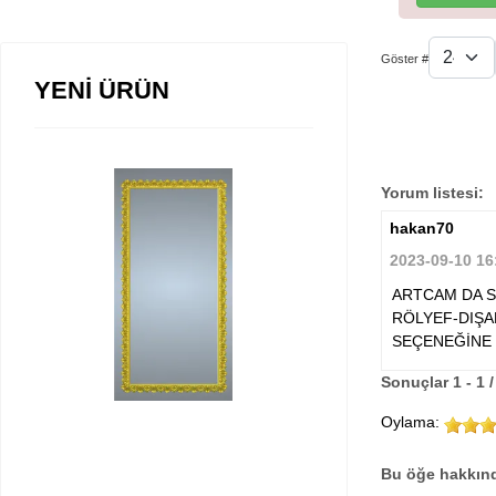
Göster #
YENİ ÜRÜN
Yorum listesi:
hakan70
2023-09-10 16
ARTCAM DA S
RÖLYEF-DIŞA
SEÇENEĞİNE 
Sonuçlar 1 - 1 /
Oylama:
Bu öğe hakkınd