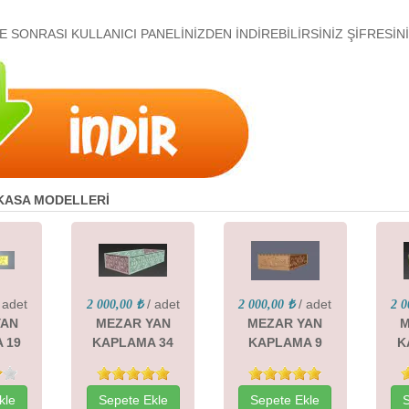
E SONRASI KULLANICI PANELİNİZDEN İNDİREBİLİRSİNİZ ŞİFRESİNİ
 KASA MODELLERİ
 adet
/ adet
/ adet
2 000,00 ₺
2 000,00 ₺
2 0
YAN
MEZAR YAN
MEZAR YAN
M
 19
KAPLAMA 34
KAPLAMA 9
K
kle
Sepete Ekle
Sepete Ekle