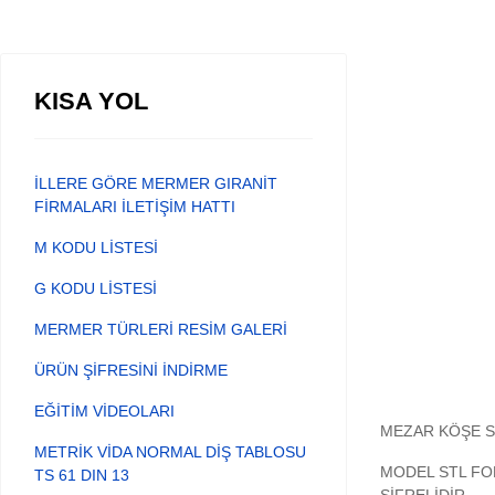
KISA YOL
İLLERE GÖRE MERMER GIRANİT
FİRMALARI İLETİŞİM HATTI
M KODU LİSTESİ
G KODU LİSTESİ
MERMER TÜRLERİ RESİM GALERİ
ÜRÜN ŞİFRESİNİ İNDİRME
EĞİTİM VİDEOLARI
MEZAR KÖŞE S
METRİK VİDA NORMAL DİŞ TABLOSU
MODEL STL FO
TS 61 DIN 13