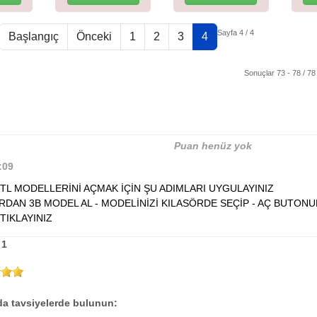
Sayfa 4 / 4
Başlangıç
Önceki
1
2
3
4
Sonuçlar 73 - 78 / 78
Puan henüz yok
:09
TL MODELLERİNİ AÇMAK İÇİN ŞU ADIMLARI UYGULAYINIZ
RDAN 3B MODEL AL - MODELİNİZİ KILASÖRDE SEÇİP - AÇ BUTONU
TIKLAYINIZ
 1
a tavsiyelerde bulunun: