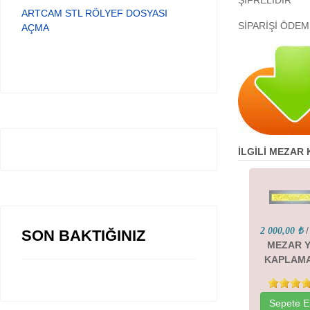
ŞİFRELİDİR
ARTCAM STL RÖLYEF DOSYASI
SİPARİŞİ ÖDEM
AÇMA
İLGİLİ MEZAR
/
2 000,00 ₺
SON BAKTIĞINIZ
MEZAR 
KAPLAMA
Sepete E