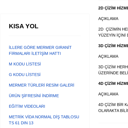
2D ÇİZİM HİZM
AÇIKLAMA
KISA YOL
2D ÇİZİMİN HE
YÜZEYİN İÇİNİ
3D ÇİZİM HİZM
İLLERE GÖRE MERMER GIRANİT
FİRMALARI İLETİŞİM HATTI
AÇIKLAMA
M KODU LİSTESİ
3D ÇİZİM HER
ÜZERİNDE BELİ
G KODU LİSTESİ
4D ÇİZİM HİZM
MERMER TÜRLERİ RESİM GALERİ
AÇIKLAMA
ÜRÜN ŞİFRESİNİ İNDİRME
4D ÇİZİM BİR
EĞİTİM VİDEOLARI
OLARAKTA BİL
METRİK VİDA NORMAL DİŞ TABLOSU
TS 61 DIN 13