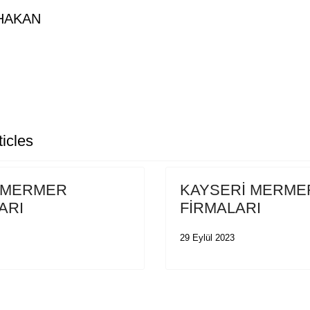
HAKAN
le: MALATYA MERMER FİRMALARI
icles
 MERMER
KAYSERİ MERME
ARI
FİRMALARI
29 Eylül 2023