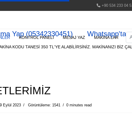
+90 534 233 04 5
ama Yap (05342330451)
Whatsapp'tan 
Ar
NLER
KONTROL PANELİ
MESAJ YAZ
MAKİNA LAR
KİNA KODU TANESİ 350 TL'YE ALABİLİRSİNİZ. MAKİNANIZI BİZ ÇAL
ETLERİMİZ
9 Eylül 2023
Görüntüleme: 1541
0 minutes read