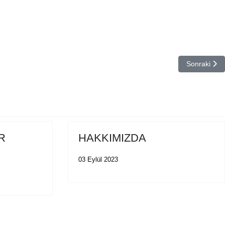
Sonraki m
Sonraki
R
HAKKIMIZDA
03 Eylül 2023