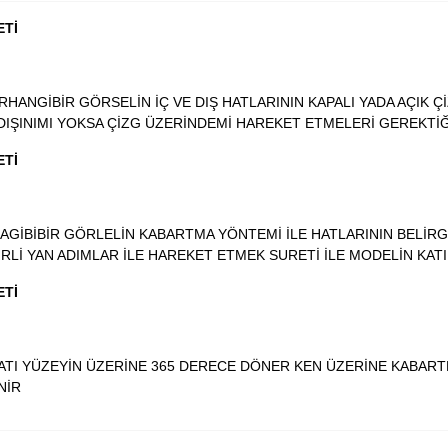
ETİ
RHANGİBİR GÖRSELİN İÇ VE DIŞ HATLARININ KAPALI YADA AÇIK 
 DIŞINIMI YOKSA ÇİZG ÜZERİNDEMİ HAREKET ETMELERİ GEREKTİ
ETİ
HAGİBİBİR GÖRLELİN KABARTMA YÖNTEMİ İLE HATLARININ BELİR
RLİ YAN ADIMLAR İLE HAREKET ETMEK SURETİ İLE MODELİN KAT
ETİ
 KATI YÜZEYİN ÜZERİNE 365 DERECE DÖNER KEN ÜZERİNE KABAR
İNİR