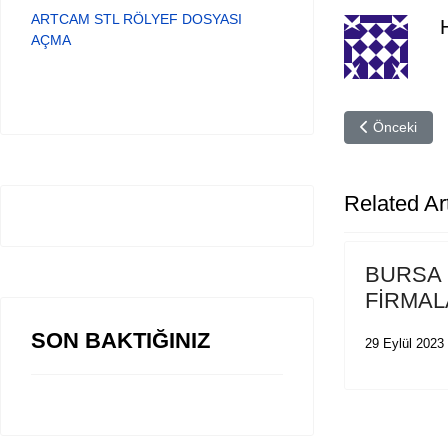
ARTCAM STL RÖLYEF DOSYASI
AÇMA
Önceki maka
Önceki
Related Art
BURSA
FİRMAL
SON BAKTIĞINIZ
29 Eylül 2023