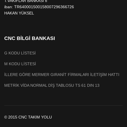
T.VAKIFLAR BANKASI tl
iban: TR640001500158007296366726
HAKAN YÜKSEL
CNC BİLGİ BANKASI
G KODU LİSTESİ
M KODU LİSTESİ
İLLERE GÖRE MERMER GIRANİT FİRMALARI İLETİŞİM HATTI
METRİK VİDA NORMAL DİŞ TABLOSU TS 61 DIN 13
© 2015 CNC TAKIM YOLU