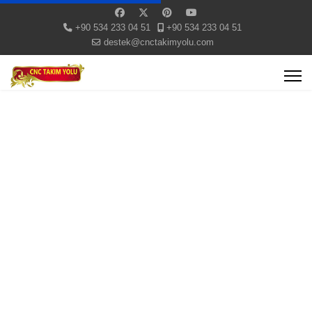
+90 534 233 04 51
+90 534 233 04 51
destek@cnctakimyolu.com